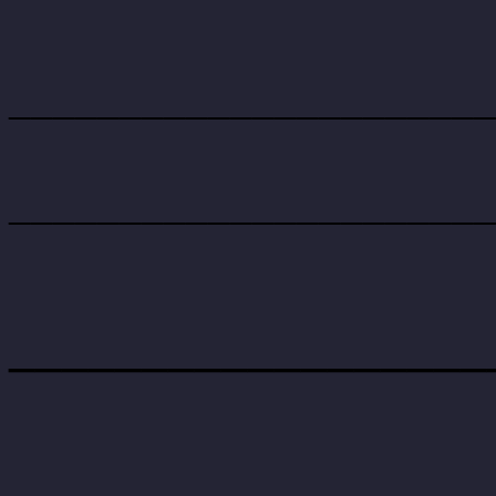
______________________
______________________
__________________
__________________